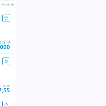
er Anzeigen
02,33/m²
.000
43,46/m²
7,55