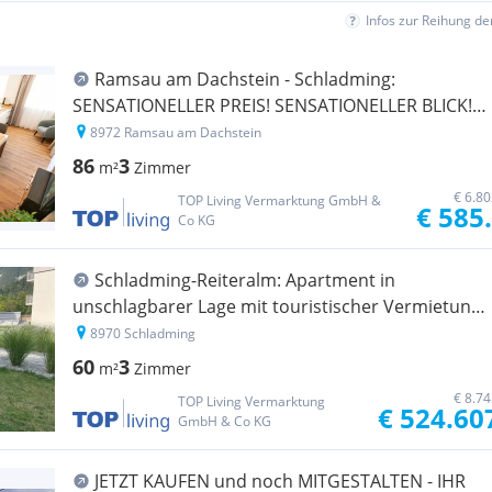
Infos zur Reihung d
Ramsau am Dachstein - Schladming:
SENSATIONELLER PREIS! SENSATIONELLER BLICK!
HONORARFREI FÜR KÄUFER: INNEN - NUR 6,5%
8972 Ramsau am Dachstein
KAUFNEBENKOSTEN!! 3-Zimmer-Apartment,
86
3
m²
Zimmer
touristische Vermietung & Eigennutzung!
€ 6.8
TOP Living Vermarktung GmbH &
€ 585
Co KG
Schladming-Reiteralm: Apartment in
unschlagbarer Lage mit touristischer Vermietung
und Eigennutzung!
8970 Schladming
60
3
m²
Zimmer
€ 8.7
TOP Living Vermarktung
€ 524.60
GmbH & Co KG
JETZT KAUFEN und noch MITGESTALTEN - IHR