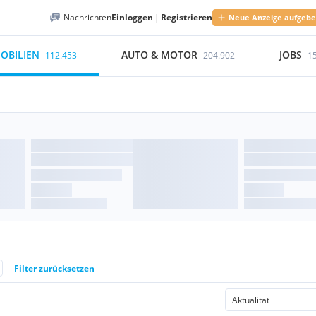
Nachrichten
Einloggen
|
Registrieren
Neue Anzeige aufgeb
OBILIEN
AUTO & MOTOR
JOBS
112.453
204.902
1
Filter zurücksetzen