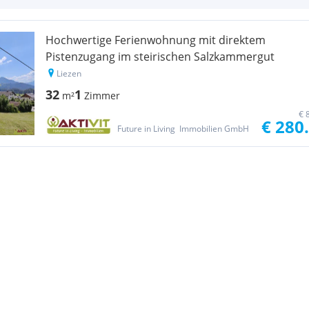
Hochwertige Ferienwohnung mit direktem
Pistenzugang im steirischen Salzkammergut
Liezen
32
1
m²
Zimmer
€ 
€ 280
Future in Living  Immobilien GmbH