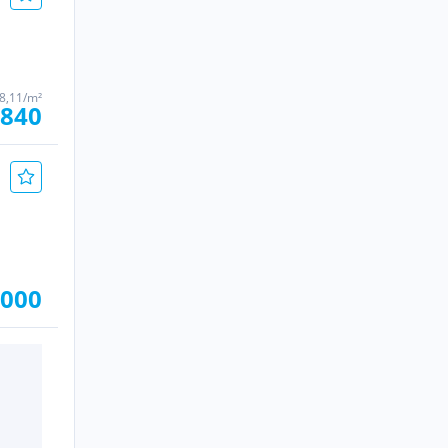
8,11/m²
.840
.000