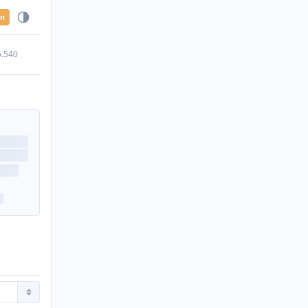
en
5.540