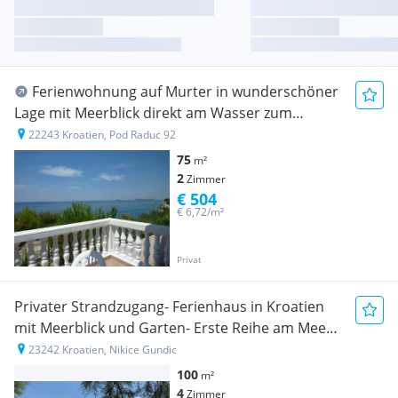
Ferienwohnung auf Murter in wunderschöner
Lage mit Meerblick direkt am Wasser zum
günstigen Preis für bis zu 4 Personen
22243 Kroatien, Pod Raduc 92
75
m²
2
Zimmer
€ 504
€ 6,72/m²
Privat
Privater Strandzugang- Ferienhaus in Kroatien
mit Meerblick und Garten- Erste Reihe am Meer-
bis max 6 Personen- Vierbeiner erlaubt- in 3,5
23242 Kroatien, Nikice Gundic
Stunden von Graz aus erreichbar, ab 26.08 noch
100
m²
frei - Internet Villa Dobri Dupin
4
Zimmer