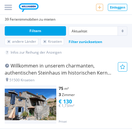
Einloggen
39 Ferienimmobilien zu mieten
Filtern
andere Länder
Kroatien
Filter zurücksetzen
Infos zur Reihung der Anzeigen
Willkommen in unserem charmanten,
authentischen Steinhaus im historischen Kern
von Kornic (liegt zwischen den Orten Krk und
51500 Kroatien
Punat) auf der Insel Krk:
75
m²
3
Zimmer
€ 130
€ 1,73/m²
Privat