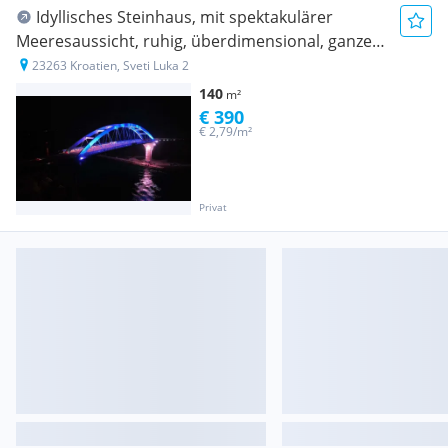
Idyllisches Steinhaus, mit spektakulärer
Meeresaussicht, ruhig, überdimensional, ganzes
oder etagenweise , exklusiv eingerichtet, 500m2
23263 Kroatien, Sveti Luka 2
Garten/ Terrassen Toppreis
140
m²
€ 390
€ 2,79/m²
Privat