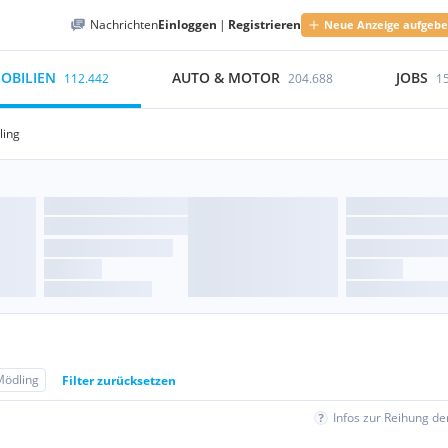
Nachrichten
Einloggen
|
Registrieren
Neue Anzeige aufgeb
OBILIEN
AUTO & MOTOR
JOBS
112.442
204.688
1
ling
Mödling
Filter zurücksetzen
Infos zur Reihung d