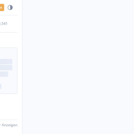
en
5.541
er Anzeigen