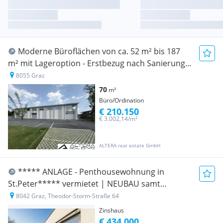
Moderne Büroflächen von ca. 52 m² bis 187
m² mit Lageroption - Erstbezug nach Sanierung
in Toplage von Graz!
8055 Graz
70
m²
Büro/Ordination
€ 210.150
€ 3.002,14/m²
ALTERA real estate GmbH
***** ANLAGE - Penthousewohnung in
St.Peter***** vermietet | NEUBAU samt
überdachten Stellplatz
8042 Graz, Theodor-Storm-Straße 64
Zinshaus
€ 434.000