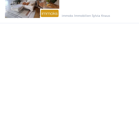
immoks Immobilien Sylvia Knaus