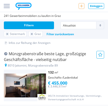
Einloggen
241 Gewerbeimmobilien zu kaufen in Graz
Filtern
Steiermark
Graz
Filter zurücksetzen
Infos zur Reihung der Anzeigen
Münzgrabenstraße beste Lage, großzügige
Geschäftsfläche - vielseitig nutzbar
8010 Jakomini, Münzgrabenstraße 89
132
m²
Geschäfts-/Ladenlokal
€ 455.000
€ 3.446,97/m²
DELTA Immobilien Verwaltungs-, Vermittlungs-,
Verwertungsgesellschaft m.b.H