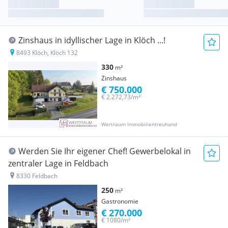
Zinshaus in idyllischer Lage in Klöch ...!
8493 Klöch, Klöch 132
330
m²
Zinshaus
€ 750.000
€ 2.272,73/m²
Wertraum Immobilientreuhand
Werden Sie Ihr eigener Chef! Gewerbelokal in
zentraler Lage in Feldbach
8330 Feldbach
250
m²
Gastronomie
€ 270.000
€ 1080/m²