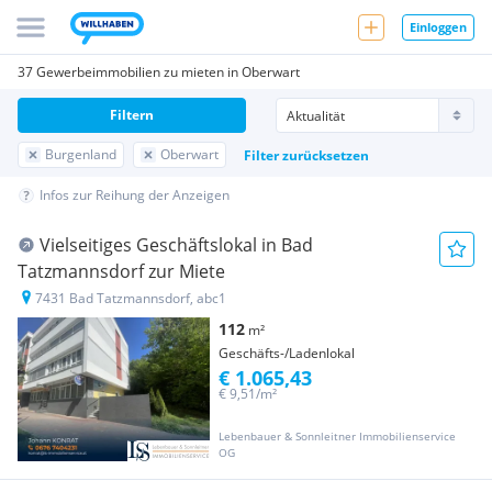
Einloggen
37 Gewerbeimmobilien zu mieten in Oberwart
Filtern
Burgenland
Oberwart
Filter zurücksetzen
Infos zur Reihung der Anzeigen
Vielseitiges Geschäftslokal in Bad
Tatzmannsdorf zur Miete
7431 Bad Tatzmannsdorf, abc1
112
m²
Geschäfts-/Ladenlokal
€ 1.065,43
€ 9,51/m²
Lebenbauer & Sonnleitner Immobilienservice
OG