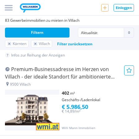
Einloggen
83 Gewerbeimmobilien zu mieten in Villach
Filtern
Kärnten
Villach
Filter zurücksetzen
Infos zur Reihung der Anzeigen
Premium-Businessadresse im Herzen von
Villach - der ideale Standort für ambitionierte
Unternehmen
9500 Villach
402
m²
Geschäfts-/Ladenlokal
€ 5.986,50
€ 14,89/m²
Willi Mann Immobilien