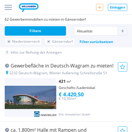
Einloggen
62 Gewerbeimmobilien zu mieten in Gänserndorf
Filtern
Niederösterreich
Gänserndorf
Filter zurücksetzen
Infos zur Reihung der Anzeigen
Gewerbefläche in Deutsch-Wagram zu mieten!
2232 Deutsch-Wagram, Wiener Außenring Schnellstraße S1
421
m²
Geschäfts-/Ladenlokal
€ 4.420,50
€ 10,50/m²
EHL Immobilien GmbH
ca. 1.800m² Halle mit Rampen und