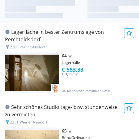
Lagerfläche in bester Zentrumslage von
Perchtoldsdorf
2380 Perchtoldsdorf
64
m²
Lagerhalle
€ 583,33
€ 9,11/m²
Dr. Mannlicher Immobilien GmbH
Sehr schönes Studio tage- bzw. stundenweise
zu vermieten
2351 Wiener Neudorf
65
m²
Büro/Ordination