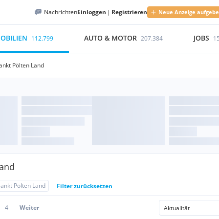
Nachrichten
Einloggen
|
Registrieren
Neue Anzeige aufgeb
OBILIEN
AUTO & MOTOR
JOBS
112.799
207.384
1
ankt Pölten Land
Land
ankt Pölten Land
Filter zurücksetzen
4
Weiter