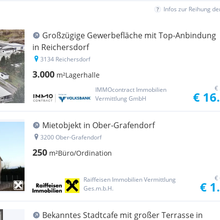
Infos zur Reihung d
Großzügige Gewerbefläche mit Top-Anbindung
in Reichersdorf
3134 Reichersdorf
3.000
m²
Lagerhalle
€
IMMOcontract Immobilien
€ 16
Vermittlung GmbH
Mietobjekt in Ober-Grafendorf
3200 Ober-Grafendorf
250
m²
Büro/Ordination
€
Raiffeisen Immobilien Vermittlung
€ 1
Ges.m.b.H.
Bekanntes Stadtcafe mit großer Terrasse in