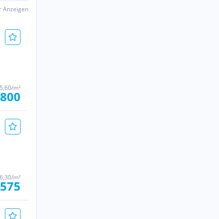
er Anzeigen
 5,60/m²
.800
 6,30/m²
.575