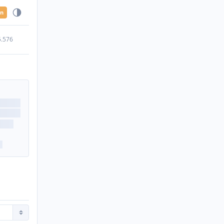
en
5.576