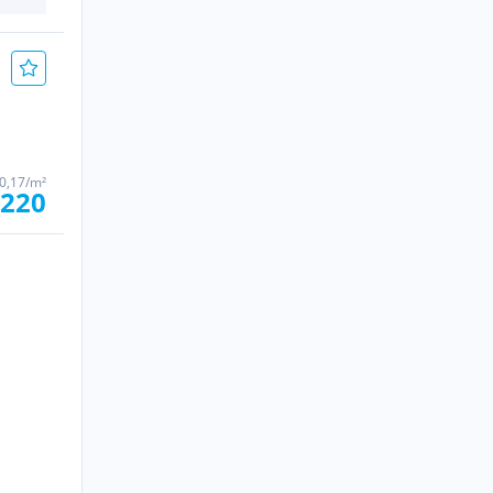
0,17/m²
.220