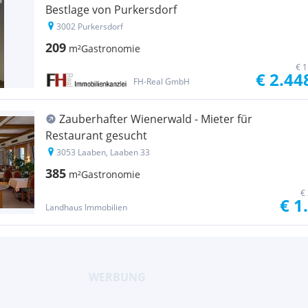
Bestlage von Purkersdorf
3002 Purkersdorf
209
m²
Gastronomie
€ 1
€ 2.44
FH-Real GmbH
Zauberhafter Wienerwald - Mieter für
Restaurant gesucht
3053 Laaben, Laaben 33
385
m²
Gastronomie
€
€ 1
Landhaus Immobilien