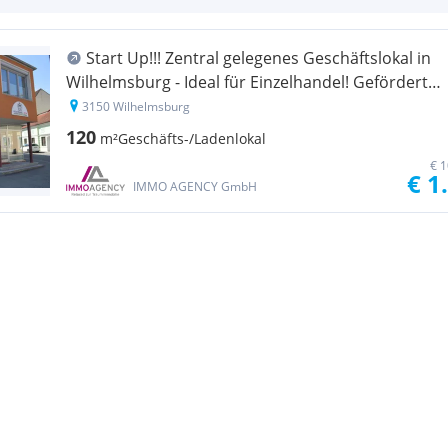
Start Up!!! Zentral gelegenes Geschäftslokal in
Wilhelmsburg - Ideal für Einzelhandel! Geförderte
Anfangsmiete EUR 408.-!!
3150 Wilhelmsburg
120
m²
Geschäfts-/Ladenlokal
€ 1
€ 1
IMMO AGENCY GmbH