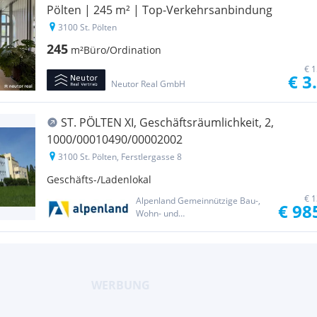
Pölten | 245 m² | Top-Verkehrsanbindung
3100 St. Pölten
245
m²
Büro/Ordination
€ 1
€ 3
Neutor Real GmbH
ST. PÖLTEN XI, Geschäftsräumlichkeit, 2,
1000/00010490/00002002
3100 St. Pölten, Ferstlergasse 8
Geschäfts-/Ladenlokal
€ 1
Alpenland Gemeinnützige Bau-,
€ 98
Wohn- und
Siedlungsgenossenschaft reg.
Gen.m.b.H.