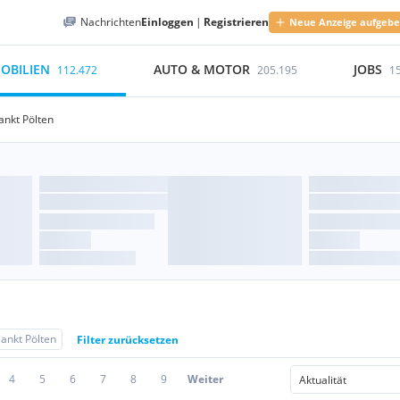
Nachrichten
Einloggen
|
Registrieren
Neue Anzeige aufgeb
OBILIEN
AUTO & MOTOR
JOBS
112.472
205.195
1
ankt Pölten
ankt Pölten
Filter zurücksetzen
4
5
6
7
8
9
Weiter