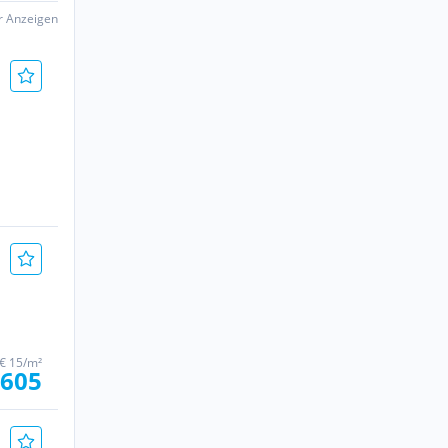
er Anzeigen
€ 15/m²
.605