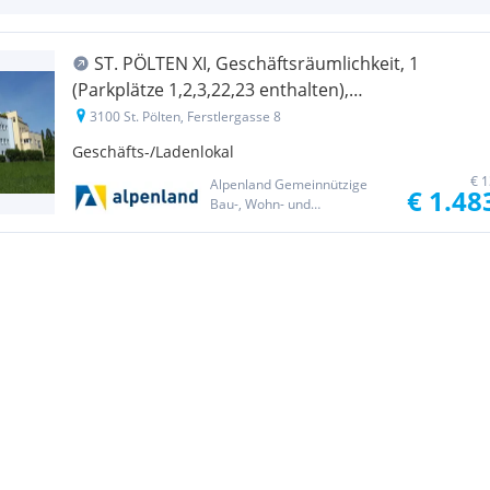
ST. PÖLTEN XI, Geschäftsräumlichkeit, 1
(Parkplätze 1,2,3,22,23 enthalten),
1000/00010490/00002001
3100 St. Pölten, Ferstlergasse 8
Geschäfts-/Ladenlokal
€ 1
Alpenland Gemeinnützige
€ 1.48
Bau-, Wohn- und
Siedlungsgenossenschaft
reg. Gen.m.b.H.