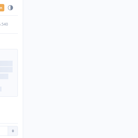
en
5.540