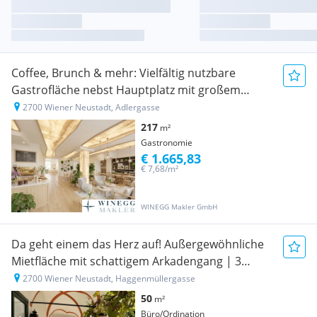
Coffee, Brunch & mehr: Vielfältig nutzbare
Gastrofläche nebst Hauptplatz mit großem
Lagerbereich | Sofort anmietbar
2700 Wiener Neustadt, Adlergasse
217
m²
Gastronomie
€ 1.665,83
€ 7,68/m²
WINEGG Makler GmbH
Da geht einem das Herz auf! Außergewöhnliche
Mietfläche mit schattigem Arkadengang | 3
Zimmer | Nächst Hauptplatz
2700 Wiener Neustadt, Haggenmüllergasse
50
m²
Büro/Ordination