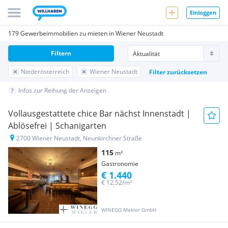
Einloggen
179 Gewerbeimmobilien zu mieten in Wiener Neustadt
Filtern
Niederösterreich
Wiener Neustadt
Filter zurücksetzen
Infos zur Reihung der Anzeigen
Vollausgestattete chice Bar nächst Innenstadt |
Ablösefrei | Schanigarten
2700 Wiener Neustadt, Neunkirchner Straße
115
m²
Gastronomie
€ 1.440
€ 12,52/m²
WINEGG Makler GmbH