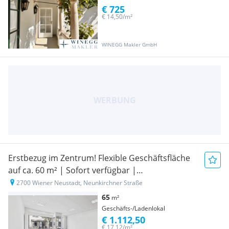
€ 725
€ 14,50/m²
WINEGG Makler GmbH
Erstbezug im Zentrum! Flexible Geschäftsfläche
auf ca. 60 m² | Sofort verfügbar |
Parkplatzanmietung möglich
2700 Wiener Neustadt, Neunkirchner Straße
65
m²
Geschäfts-/Ladenlokal
€ 1.112,50
€ 17,12/m²