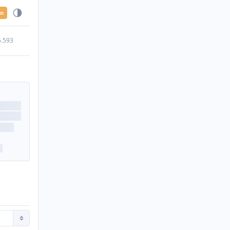
en
5.593