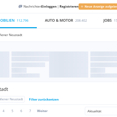
Nachrichten
Einloggen
|
Registrieren
Neue Anzeige aufgeb
OBILIEN
AUTO & MOTOR
JOBS
112.796
208.402
1
iener Neustadt
tadt
Wiener Neustadt
Filter zurücksetzen
4
5
6
7
Weiter