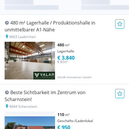
480 m² Lagerhalle / Produktionshalle in
unmittelbarer A1-Nähe
4663 Laakirchen
480
m²
Lagerhalle
€ 3.840
€ 8/m²
VALAR Immobilien GmbH
Beste Sichtbarkeit im Zentrum von
Scharnstein!
4644 Scharnstein
110
m²
Geschäfts-/Ladenlokal
€ 950