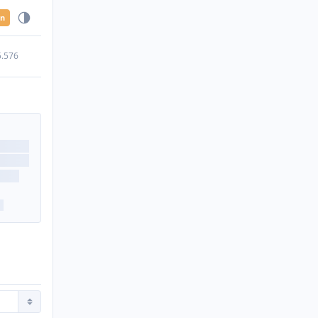
en
5.576