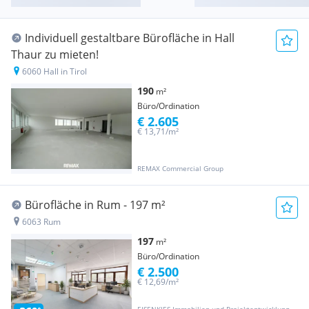
Individuell gestaltbare Bürofläche in Hall
Thaur zu mieten!
6060 Hall in Tirol
190
m²
Büro/Ordination
€ 2.605
€ 13,71/m²
REMAX Commercial Group
Bürofläche in Rum - 197 m²
6063 Rum
197
m²
Büro/Ordination
€ 2.500
€ 12,69/m²
EISENKIES Immobilien und Projektentwicklung