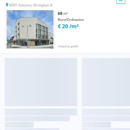
6091 Götzens, Kirchplatz 8
68
m²
Büro/Ordination
€ 20 /m²
maquina gmbh