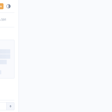
en
5.591