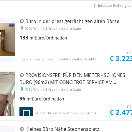
Infos zur Reihung d
Büro in der prestigeträchtigen alten Börse
1010 Wien, 01. Bezirk, Innere Stadt
133
m²
Büro/Ordination
€ 2
€ 3.22
Colliers International Immobilienmakler GmbH
PROVISIONSFREI FÜR DEN MIETER - SCHÖNES
BÜRO (96m2) MIT CONCIERGE SERVICE AM
STADTPARK
1010 Wien, 01. Bezirk, Innere Stadt
96
m²
Büro/Ordination
€ 2
€ 2.47
Wiener Privatbank Immobilien GmbH
Kleines Büro Nähe Stephansplatz