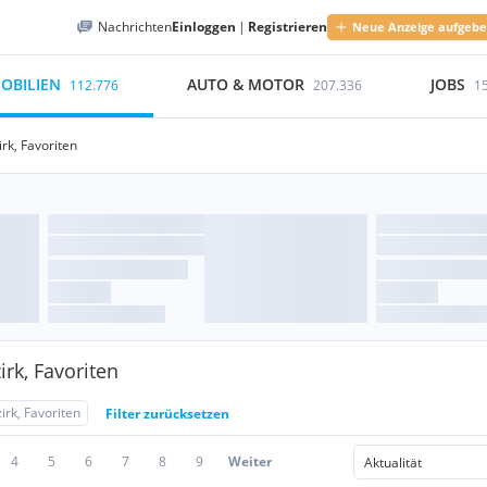
Nachrichten
Einloggen
|
Registrieren
Neue Anzeige aufgeb
OBILIEN
AUTO & MOTOR
JOBS
112.776
207.336
1
irk, Favoriten
rk, Favoriten
irk, Favoriten
Filter zurücksetzen
4
5
6
7
8
9
Weiter