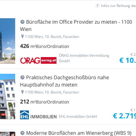
Infos zur Reihung d
Bürofläche im Office Provider zu mieten - 1100
Wien
1100 Wien, 10. Bezirk, Favoriten
426
m²
Büro/Ordination
€ 2
ÖRAG Immobilien Vermittlung
€ 10
GmbH
Praktisches Dachgeschoßbüro nahe
Hauptbahnhof zu mieten
1100 Wien, 10. Bezirk, Favoriten
212
m²
Büro/Ordination
€ 1
€ 2.71
EHL Immobilien GmbH
Moderne Büroflächen am Wienerberg (WBS 9)