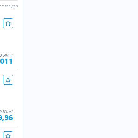
er Anzeigen
3,50/m²
.011
2,83/m²
9,96