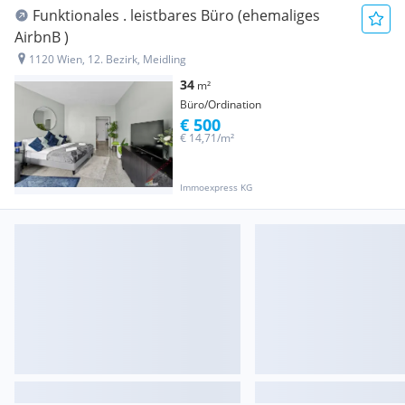
Funktionales . leistbares Büro (ehemaliges
AirbnB )
1120 Wien, 12. Bezirk, Meidling
34
m²
Büro/Ordination
€ 500
€ 14,71/m²
Immoexpress KG