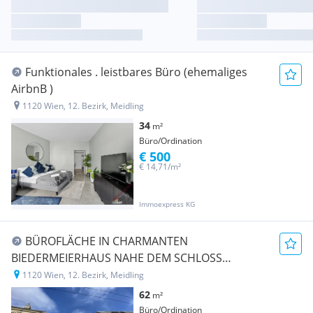
Funktionales . leistbares Büro (ehemaliges
AirbnB )
1120 Wien, 12. Bezirk, Meidling
34
m²
Büro/Ordination
€ 500
€ 14,71/m²
Immoexpress KG
BÜROFLÄCHE IN CHARMANTEN
BIEDERMEIERHAUS NAHE DEM SCHLOSS
HETZENDORF
1120 Wien, 12. Bezirk, Meidling
62
m²
Büro/Ordination