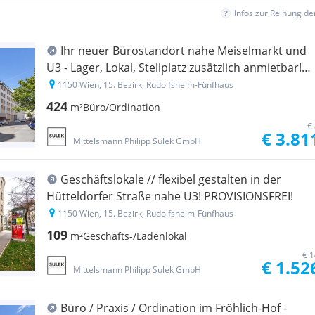
Infos zur Reihung d
Ihr neuer Bürostandort nahe Meiselmarkt und
U3 - Lager, Lokal, Stellplatz zusätzlich anmietbar!
PROVISIONSFREI!
1150 Wien, 15. Bezirk, Rudolfsheim-Fünfhaus
424
m²
Büro/Ordination
€
€ 3.81
Mittelsmann Philipp Sulek GmbH
Geschäftslokale // flexibel gestalten in der
Hütteldorfer Straße nahe U3! PROVISIONSFREI!
1150 Wien, 15. Bezirk, Rudolfsheim-Fünfhaus
109
m²
Geschäfts-/Ladenlokal
€ 1
€ 1.52
Mittelsmann Philipp Sulek GmbH
Büro / Praxis / Ordination im Fröhlich-Hof -