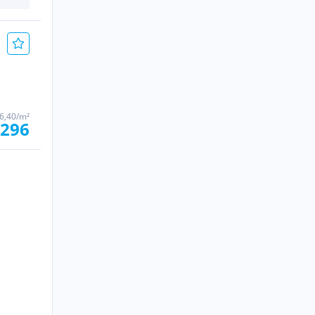
6,40/m²
.296