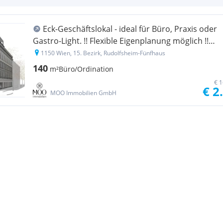
Eck-Geschäftslokal - ideal für Büro, Praxis oder
Gastro-Light. !! Flexible Eigenplanung möglich !!
keine Ablöse!
1150 Wien, 15. Bezirk, Rudolfsheim-Fünfhaus
140
m²
Büro/Ordination
€ 1
€ 2
MOO Immobilien GmbH