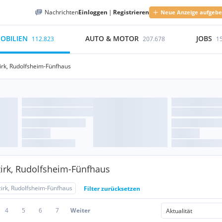
Nachrichten
Einloggen
|
Registrieren
Neue Anzeige aufgeb
OBILIEN
AUTO & MOTOR
JOBS
112.823
207.678
1
irk, Rudolfsheim-Fünfhaus
irk, Rudolfsheim-Fünfhaus
zirk, Rudolfsheim-Fünfhaus
Filter zurücksetzen
4
5
6
7
Weiter