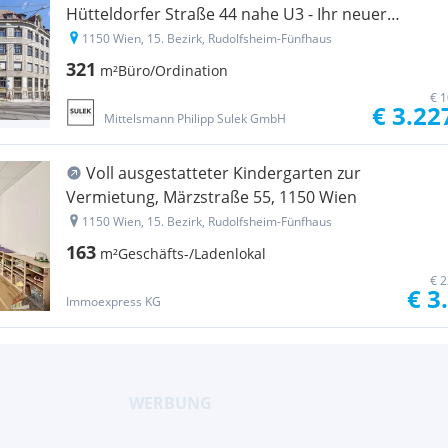
Hütteldorfer Straße 44 nahe U3 - Ihr neuer
Standort! PROVISIONSFREI!
1150 Wien, 15. Bezirk, Rudolfsheim-Fünfhaus
321
m²
Büro/Ordination
€ 1
€ 3.22
Mittelsmann Philipp Sulek GmbH
Voll ausgestatteter Kindergarten zur
Vermietung, Märzstraße 55, 1150 Wien
1150 Wien, 15. Bezirk, Rudolfsheim-Fünfhaus
163
m²
Geschäfts-/Ladenlokal
€ 2
€ 3
Immoexpress KG