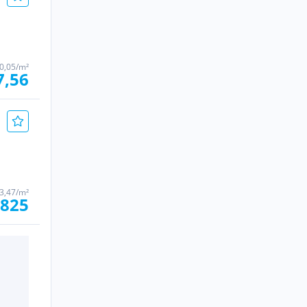
0,05/m²
7,56
3,47/m²
.825