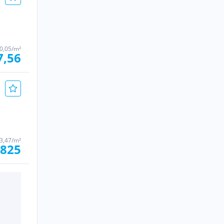
0,05/m²
7,56
3,47/m²
.825