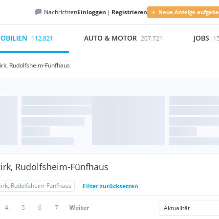
Nachrichten
Einloggen
|
Registrieren
Neue Anzeige aufgeb
OBILIEN
AUTO & MOTOR
JOBS
112.821
207.721
1
irk, Rudolfsheim-Fünfhaus
irk, Rudolfsheim-Fünfhaus
zirk, Rudolfsheim-Fünfhaus
Filter zurücksetzen
4
5
6
7
Weiter