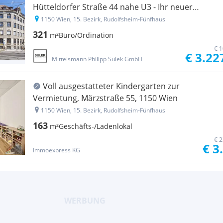
Hütteldorfer Straße 44 nahe U3 - Ihr neuer
Standort! PROVISIONSFREI!
1150 Wien, 15. Bezirk, Rudolfsheim-Fünfhaus
321
m²
Büro/Ordination
€ 1
€ 3.22
Mittelsmann Philipp Sulek GmbH
Voll ausgestatteter Kindergarten zur
Vermietung, Märzstraße 55, 1150 Wien
1150 Wien, 15. Bezirk, Rudolfsheim-Fünfhaus
163
m²
Geschäfts-/Ladenlokal
€ 2
€ 3
Immoexpress KG