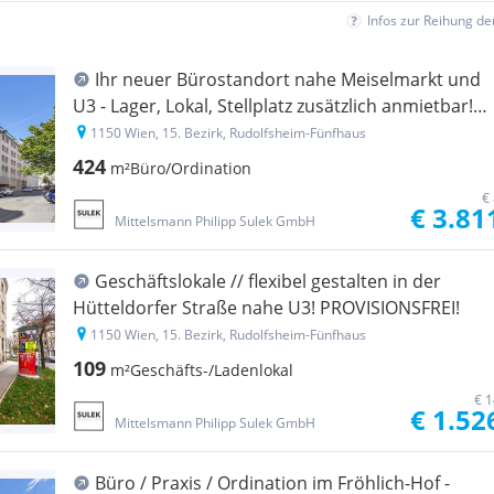
Infos zur Reihung d
Ihr neuer Bürostandort nahe Meiselmarkt und
U3 - Lager, Lokal, Stellplatz zusätzlich anmietbar!
PROVISIONSFREI!
1150 Wien, 15. Bezirk, Rudolfsheim-Fünfhaus
424
m²
Büro/Ordination
€
€ 3.81
Mittelsmann Philipp Sulek GmbH
Geschäftslokale // flexibel gestalten in der
Hütteldorfer Straße nahe U3! PROVISIONSFREI!
1150 Wien, 15. Bezirk, Rudolfsheim-Fünfhaus
109
m²
Geschäfts-/Ladenlokal
€ 1
€ 1.52
Mittelsmann Philipp Sulek GmbH
Büro / Praxis / Ordination im Fröhlich-Hof -