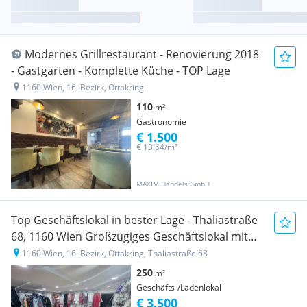
Modernes Grillrestaurant - Renovierung 2018
- Gastgarten - Komplette Küche - TOP Lage
1160 Wien, 16. Bezirk, Ottakring
110
m²
Gastronomie
€ 1.500
€ 13,64/m²
MAXIM Handels GmbH
Top Geschäftslokal in bester Lage - Thaliastraße
68, 1160 Wien Großzügiges Geschäftslokal mit
ca. 250 m² in ausgezeichneter Frequenzlage zu
1160 Wien, 16. Bezirk, Ottakring, Thaliastraße 68
vermieten! Nutzen Sie diese seltene Gelegenheit
250
m²
und sichern Sie sich ein Geschäftslokal in einer
Geschäfts-/Ladenlokal
der belebtesten La
€ 3.500