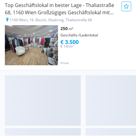
Top Geschäftslokal in bester Lage - Thaliastraße
68, 1160 Wien Großzügiges Geschäftslokal mit
ca. 250 m² in ausgezeichneter Frequenzlage zu
1160 Wien, 16. Bezirk, Ottakring, Thaliastraße 68
vermieten! Nutzen Sie diese seltene Gelegenheit
250
m²
und sichern Sie sich ein Geschäftslokal in einer
Geschäfts-/Ladenlokal
der belebtesten La
€ 3.500
€ 14/m²
Privat