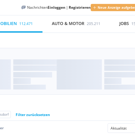
Nachrichten
Einloggen
|
Registrieren
Neue Anzeige aufgeb
OBILIEN
AUTO & MOTOR
JOBS
112.471
205.211
1
sdorf
Filter zurücksetzen
er