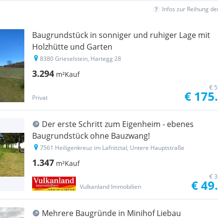
Infos zur Reihung d
Baugrundstück in sonniger und ruhiger Lage mit
Holzhütte und Garten
8380 Grieselstein, Hartegg 28
3.294
m²
Kauf
€ 5
€ 175
Privat
Der erste Schritt zum Eigenheim - ebenes
Baugrundstück ohne Bauzwang!
7561 Heiligenkreuz im Lafnitztal, Untere Hauptstraße
1.347
m²
Kauf
€ 3
€ 49
Vulkanland Immobilien
Mehrere Baugründe in Minihof Liebau