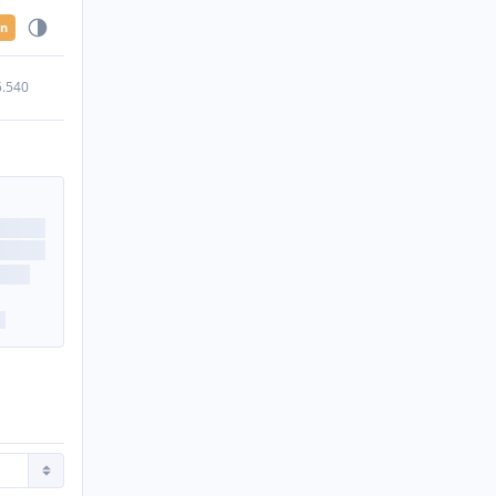
en
5.540