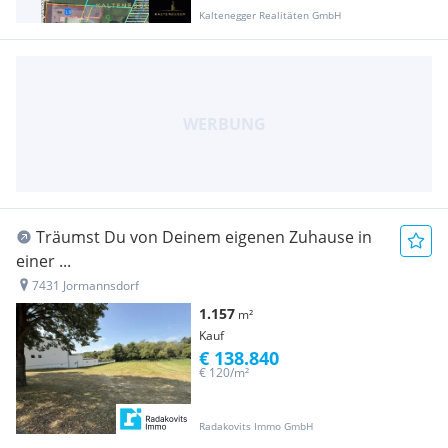
Kaltenegger Realitäten GmbH
Träumst Du von Deinem eigenen Zuhause in
einer ...
7431 Jormannsdorf
1.157
m²
Kauf
€ 138.840
€ 120/m²
Radakovits Immo GmbH