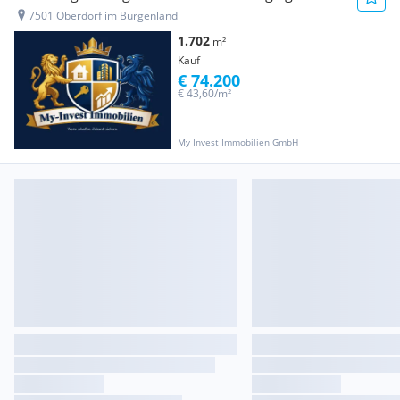
7501 Oberdorf im Burgenland
1.702
m²
Kauf
€ 74.200
€ 43,60/m²
My Invest Immobilien GmbH