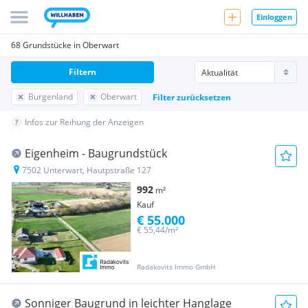
Einloggen
68 Grundstücke in Oberwart
Filtern
Burgenland
Oberwart
Filter zurücksetzen
Infos zur Reihung der Anzeigen
Eigenheim - Baugrundstück
7502 Unterwart, Hautpstraße 127
992
m²
Kauf
€ 55.000
€ 55,44/m²
Radakovits Immo GmbH
Sonniger Baugrund in leichter Hanglage