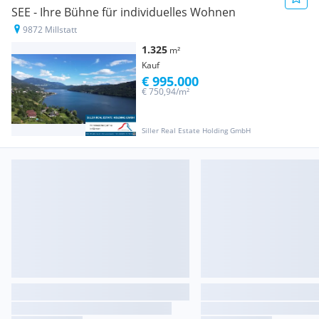
SEE - Ihre Bühne für individuelles Wohnen
9872 Millstatt
1.325
m²
Kauf
€ 995.000
€ 750,94/m²
Siller Real Estate Holding GmbH