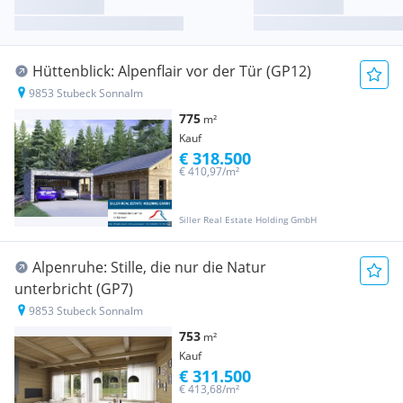
Hüttenblick: Alpenflair vor der Tür (GP12)
9853 Stubeck Sonnalm
775
m²
Kauf
€ 318.500
€ 410,97/m²
Siller Real Estate Holding GmbH
Alpenruhe: Stille, die nur die Natur
unterbricht (GP7)
9853 Stubeck Sonnalm
753
m²
Kauf
€ 311.500
€ 413,68/m²