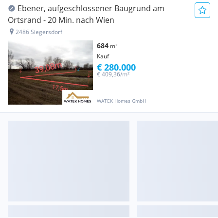
Ebener, aufgeschlossener Baugrund am
Ortsrand - 20 Min. nach Wien
2486 Siegersdorf
684
m²
Kauf
€ 280.000
€ 409,36/m²
WATEK Homes GmbH