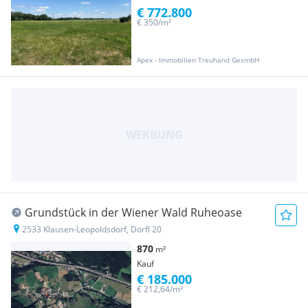
€ 772.800
€ 350/m²
Apex - Immobilien Treuhand GesmbH
Grundstück in der Wiener Wald Ruheoase
2533 Klausen-Leopoldsdorf, Dörfl 20
870
m²
Kauf
€ 185.000
€ 212,64/m²