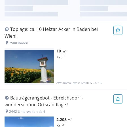
Toplage: ca. 10 Hektar Acker in Baden bei
Wien!
2500 Baden
10
m²
Kauf
AWZ Immo-Invest GmbH & Co. KG
Bauträgerangebot - Ebreichsdorf -
wunderschöne Ortsrandlage !
2442 Unterwaltersdorf
2.208
m²
Kauf