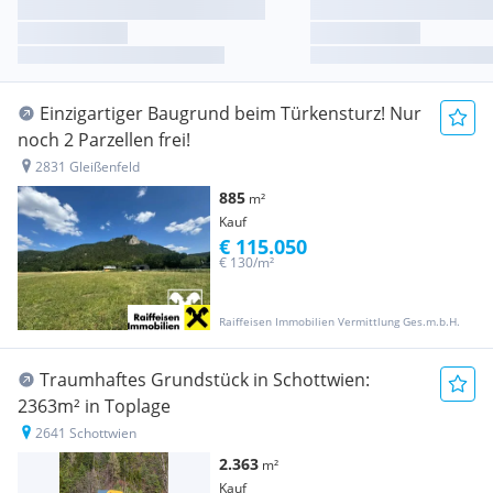
Einzigartiger Baugrund beim Türkensturz! Nur
noch 2 Parzellen frei!
2831 Gleißenfeld
885
m²
Kauf
€ 115.050
€ 130/m²
Raiffeisen Immobilien Vermittlung Ges.m.b.H.
Traumhaftes Grundstück in Schottwien:
2363m² in Toplage
2641 Schottwien
2.363
m²
Kauf