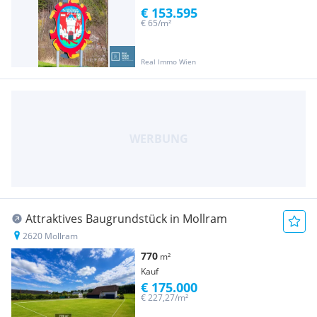
€ 153.595
€ 65/m²
Real Immo Wien
Attraktives Baugrundstück in Mollram
2620 Mollram
770
m²
Kauf
€ 175.000
€ 227,27/m²