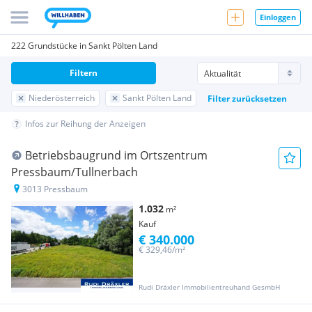
Einloggen
222 Grundstücke in Sankt Pölten Land
Filtern
Niederösterreich
Sankt Pölten Land
Filter zurücksetzen
Infos zur Reihung der Anzeigen
Betriebsbaugrund im Ortszentrum
Pressbaum/Tullnerbach
3013 Pressbaum
1.032
m²
Kauf
€ 340.000
€ 329,46/m²
Rudi Dräxler Immobilientreuhand GesmbH