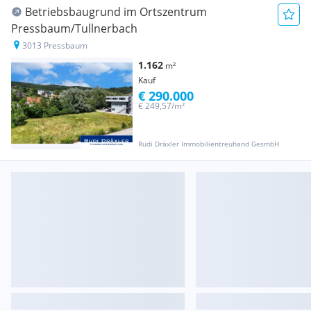
Betriebsbaugrund im Ortszentrum
Pressbaum/Tullnerbach
3013 Pressbaum
1.162
m²
Kauf
€ 290.000
€ 249,57/m²
Rudi Dräxler Immobilientreuhand GesmbH