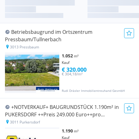
Betriebsbaugrund im Ortszentrum
Pressbaum/Tullnerbach
3013 Pressbaum
1.052
m²
Kauf
€ 320.000
€ 304,18/m²
Rudi Dräxler Immobilientreuhand GesmbH
+NOTVERKAUF+ BAUGRUNDSTÜCK 1.190m² in
PUKERSDORF ++Preis 249.000 Euro++pro
m²EUR209,-
3011 Purkersdorf
1.190
m²
Kauf