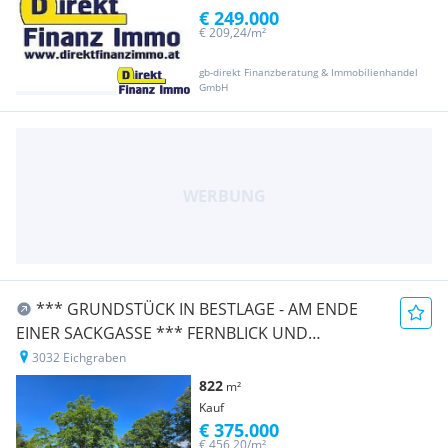
€ 249.000
€ 209,24/m²
gb-direkt Finanzberatung & Immobilienhandel
GmbH
*** GRUNDSTÜCK IN BESTLAGE - AM ENDE
EINER SACKGASSE *** FERNBLICK UND
ZENTRUMSNÄHE ***
3032 Eichgraben
822
m²
Kauf
€ 375.000
€ 456,20/m²