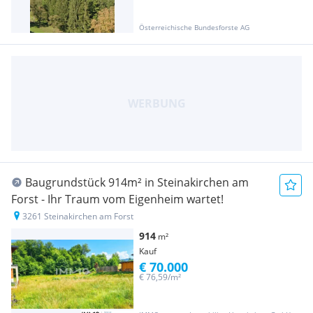
Österreichische Bundesforste AG
Baugrundstück 914m² in Steinakirchen am
Forst - Ihr Traum vom Eigenheim wartet!
3261 Steinakirchen am Forst
914
m²
Kauf
€ 70.000
€ 76,59/m²