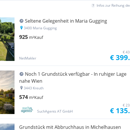
Infos zur Reihung d
Seltene Gelegenheit in Maria Gugging
3400 Maria Gugging
925
m²
Kauf
€ 43
€ 399
NetMakler
Noch 1 Grundstück verfügbar - In ruhiger Lage
nahe Wien
3443 Kreuth
574
m²
Kauf
€ 23
€ 135
SuchAgents AT GmbH
Grundstück mit Abbruchhaus in Michelhausen