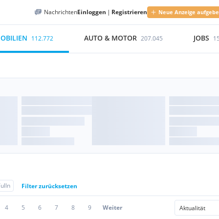
Nachrichten
Einloggen
|
Registrieren
Neue Anzeige aufgeb
OBILIEN
AUTO & MOTOR
JOBS
112.772
207.045
1
ulln
Filter zurücksetzen
4
5
6
7
8
9
Weiter