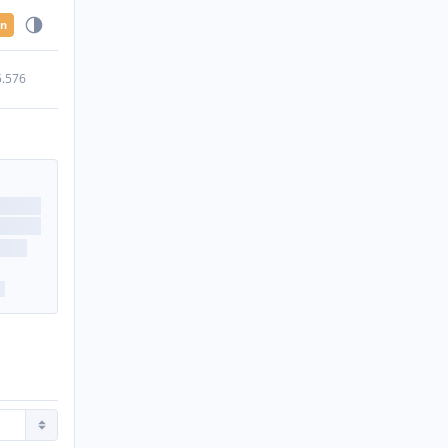
en
5.576