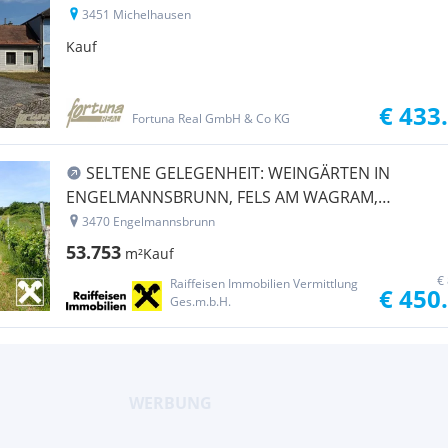
3451 Michelhausen
Kauf
€ 433
Fortuna Real GmbH & Co KG
SELTENE GELEGENHEIT: WEINGÄRTEN IN
ENGELMANNSBRUNN, FELS AM WAGRAM,
RUPPERSTHAL UND THÜRNTHAL - WEINGARTEN,
3470 Engelmannsbrunn
LANDWIRTSCHAFTLICHE FLÄCHE
53.753
m²
Kauf
€
Raiffeisen Immobilien Vermittlung
€ 450
Ges.m.b.H.