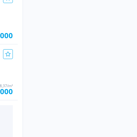
.000
 8,37/m²
.000