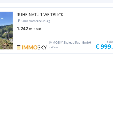
RUHE-NATUR-WEITBLICK
3400 Klosterneuburg
1.242
m²
Kauf
€ 80
IMMOSKY Skylead Real GmbH
€ 999
- Wien