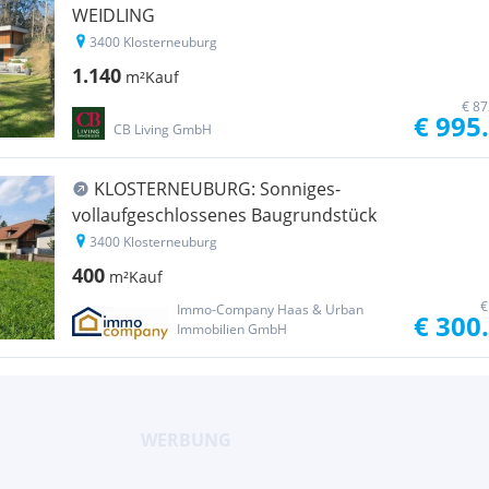
WEIDLING
3400 Klosterneuburg
1.140
m²
Kauf
€ 87
€ 995
CB Living GmbH
KLOSTERNEUBURG: Sonniges-
vollaufgeschlossenes Baugrundstück
3400 Klosterneuburg
400
m²
Kauf
€
Immo-Company Haas & Urban
€ 300
Immobilien GmbH