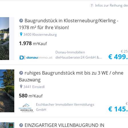
Infos zur Reihung d
Baugrundstück in Klosterneuburg/Kierling -
1978 m² für Ihre Vision!
3400 Klosterneuburg
1.978
m²
Kauf
€ 25
Donau-Immobilien
€ 499
dieHausberater24 GmbH &
Co KG
ruhiges Baugrundstück mit bis zu 3 WE / ohne
Bauzwang
3441 Einsiedl
580
m²
Kauf
€
Eschbacher Immobilien Vermittlungs
€ 145
GmbH
EINZIGARTIGER VILLENBAUGRUND IN