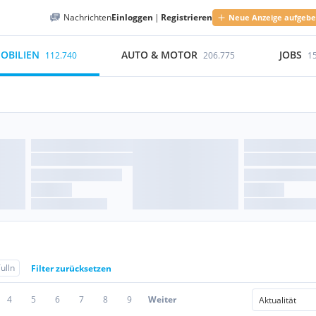
Nachrichten
Einloggen
|
Registrieren
Neue Anzeige aufgeb
OBILIEN
AUTO & MOTOR
JOBS
112.740
206.775
1
ulln
Filter zurücksetzen
4
5
6
7
8
9
Weiter