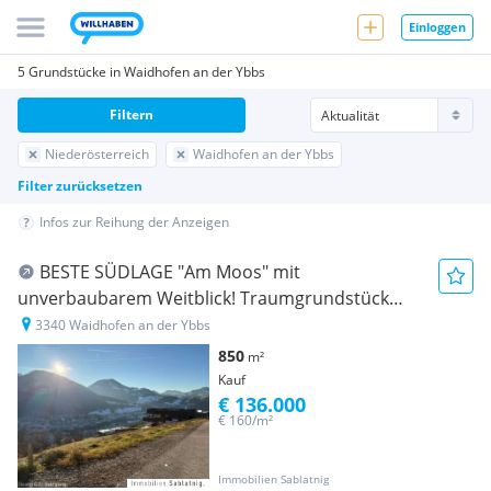
Einloggen
5 Grundstücke in Waidhofen an der Ybbs
Filtern
Niederösterreich
Waidhofen an der Ybbs
Filter zurücksetzen
Infos zur Reihung der Anzeigen
BESTE SÜDLAGE "Am Moos" mit
unverbaubarem Weitblick! Traumgrundstück
850m² in Waidhofen an der Ybbs!
3340 Waidhofen an der Ybbs
850
m²
Kauf
€ 136.000
€ 160/m²
Immobilien Sablatnig