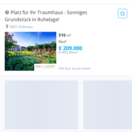
Platz für Ihr Traumhaus - Sonniges
Grundstück in Ruhelage!
2601 Sollenau
516
m²
Kauf
€ 209.000
€ 405,04/m²
PMI Real Estate GmbH