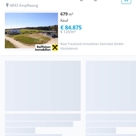
4843 Ampflwang
679
m²
Kauf
€ 84.875
€ 125/m²
Real-Treuhand Immobilien Vertriebs GmbH -
Vöcklabruck