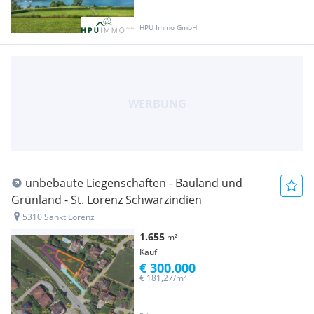
HPU Immo GmbH
unbebaute Liegenschaften - Bauland und
Grünland - St. Lorenz Schwarzindien
5310 Sankt Lorenz
1.655
m²
Kauf
€ 300.000
€ 181,27/m²