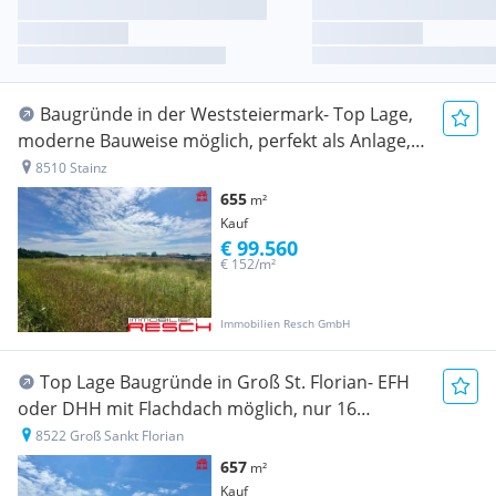
Baugründe in der Weststeiermark- Top Lage,
moderne Bauweise möglich, perfekt als Anlage,
16 Minuten nach Graz!
8510 Stainz
655
m²
Kauf
€ 99.560
€ 152/m²
Immobilien Resch GmbH
Top Lage Baugründe in Groß St. Florian- EFH
oder DHH mit Flachdach möglich, nur 16
Minuten nach Graz!
8522 Groß Sankt Florian
657
m²
Kauf