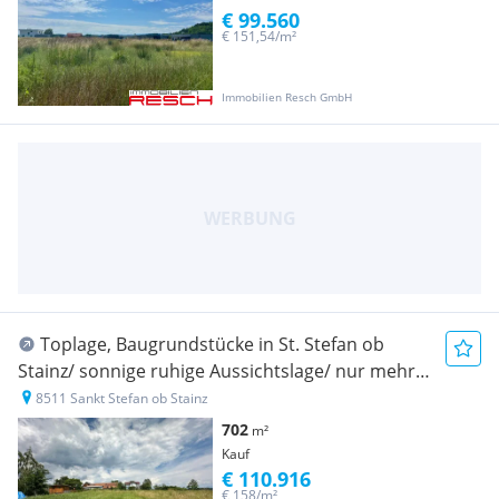
€ 99.560
€ 151,54/m²
Immobilien Resch GmbH
Toplage, Baugrundstücke in St. Stefan ob
Stainz/ sonnige ruhige Aussichtslage/ nur mehr 4
Parzellen frei!!!
8511 Sankt Stefan ob Stainz
702
m²
Kauf
€ 110.916
€ 158/m²