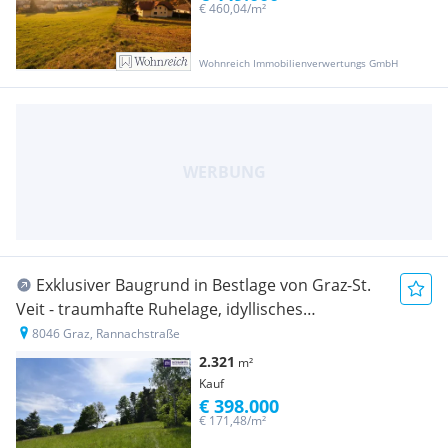
€ 460,04/m²
Wohnreich Immobilienverwertungs GmbH
Exklusiver Baugrund in Bestlage von Graz-St.
Veit - traumhafte Ruhelage, idyllisches
Grünumfeld und beeindruckende Aussicht!
8046 Graz, Rannachstraße
2.321
m²
Kauf
€ 398.000
€ 171,48/m²