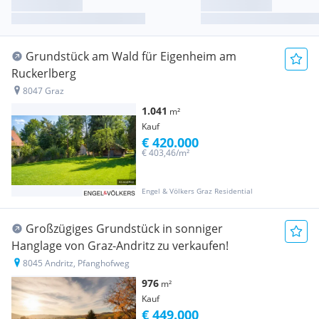
Grundstück am Wald für Eigenheim am
Ruckerlberg
8047 Graz
1.041
m²
Kauf
€ 420.000
€ 403,46/m²
Engel & Völkers Graz Residential
Großzügiges Grundstück in sonniger
Hanglage von Graz-Andritz zu verkaufen!
8045 Andritz, Pfanghofweg
976
m²
Kauf
€ 449.000