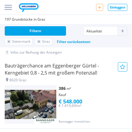
Einloggen
197 Grundstücke in Graz
Filtern
Steiermark
Graz
Filter zurücksetzen
Infos zur Reihung der Anzeigen
Bauträgerchance am Eggenberger Gürtel -
Kerngebiet 0,8 - 2,5 mit großem Potenzial!
8020 Graz
386
m²
Kauf
€ 548.000
€ 1.419,69/m²
Rannegger Immobilien