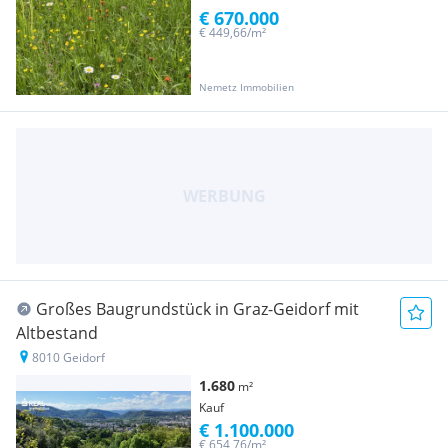
€ 670.000
€ 449,66/m²
Nemetz Immobilien
Großes Baugrundstück in Graz-Geidorf mit
Altbestand
8010 Geidorf
1.680
m²
Kauf
€ 1.100.000
€ 654,76/m²