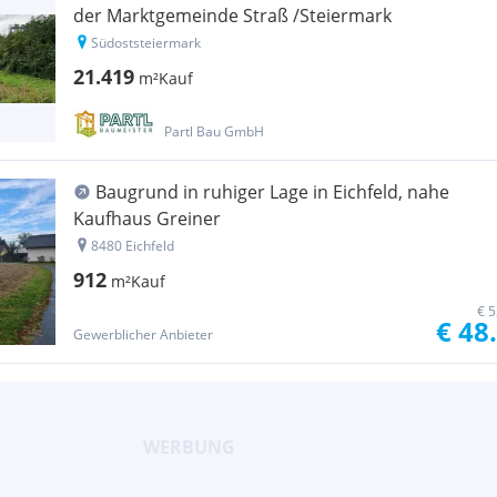
der Marktgemeinde Straß /Steiermark
Südoststeiermark
21.419
m²
Kauf
Partl Bau GmbH
Baugrund in ruhiger Lage in Eichfeld, nahe
Kaufhaus Greiner
8480 Eichfeld
912
m²
Kauf
€ 5
€ 48
Gewerblicher Anbieter