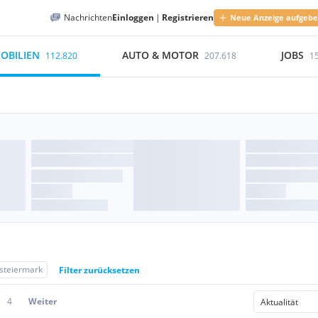
Nachrichten
Einloggen
|
Registrieren
Neue Anzeige aufgeb
OBILIEN
AUTO & MOTOR
JOBS
112.820
207.618
1
steiermark
Filter zurücksetzen
4
Weiter