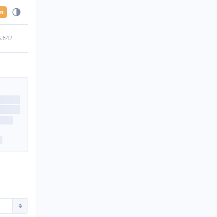
en
5.642