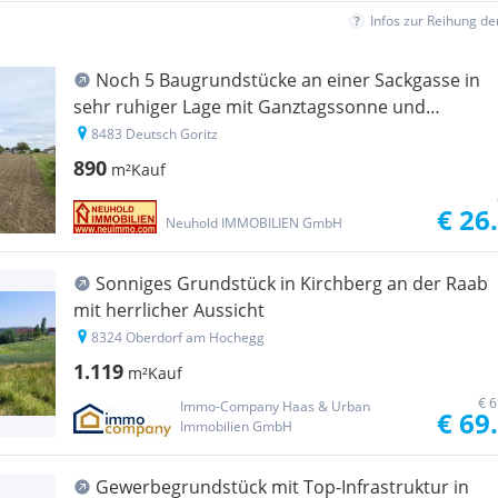
Infos zur Reihung d
Noch 5 Baugrundstücke an einer Sackgasse in
sehr ruhiger Lage mit Ganztagssonne und
anteiliger Wegeanlage
8483 Deutsch Goritz
890
m²
Kauf
€ 26
Neuhold IMMOBILIEN GmbH
Sonniges Grundstück in Kirchberg an der Raab
mit herrlicher Aussicht
8324 Oberdorf am Hochegg
1.119
m²
Kauf
€ 6
Immo-Company Haas & Urban
€ 69
Immobilien GmbH
Gewerbegrundstück mit Top-Infrastruktur in