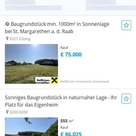
Baugrundstück min. 1000m² in Sonnenlage
bei St. Margarethen a. d. Raab
8321 Zöbing
Kauf
€ 75.000
Raiffeisen Immobilien Steiermark
Sonniges Baugrundstück in naturnaher Lage - Ihr
Platz für das Eigenheim
8200 8200
555
m²
Kauf
€ 86.025