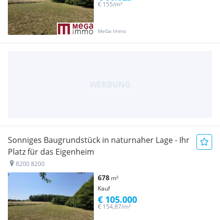
€ 155/m²
MeGa Immo
Sonniges Baugrundstück in naturnaher Lage - Ihr
Platz für das Eigenheim
8200 8200
678
m²
Kauf
€ 105.000
€ 154,87/m²