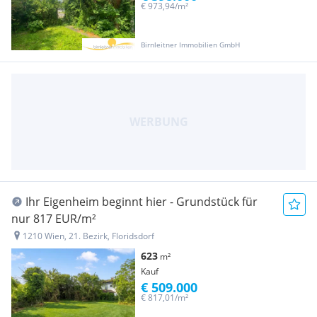
€ 973,94/m²
Birnleitner Immobilien GmbH
Ihr Eigenheim beginnt hier - Grundstück für
nur 817 EUR/m²
1210 Wien, 21. Bezirk, Floridsdorf
623
m²
Kauf
€ 509.000
€ 817,01/m²