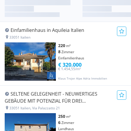
Einfamilienhaus in Aquileia Italien
33051 Italien
220
m²
8
Zimmer
Einfamilienhaus
€ 320.000
€ 1.454,55/m²
Klaus Trojer Alpe Adria Immobilien
SELTENE GELEGENHEIT - NEUWERTIGES
GEBÄUDE MIT POTENZIAL FÜR DREI
UNABHÄNGIGE WOHNEINHEITEN
33051 Italien, Via Palazzatto 21
250
m²
6
Zimmer
Landhaus