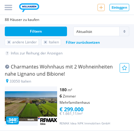
Einloggen
88 Häuser zu kaufen
Filtern
andere Länder
Italien
Filter zurücksetzen
Infos zur Reihung der Anzeigen
Charmantes Wohnhaus mit 2 Wohneinheiten
nahe Lignano und Bibione!
33050 Italien
180
m²
6
Zimmer
Mehrfamilienhaus
€ 299.000
€ 1.661,11/m²
REMAX Idea NPK Immobilien GmbH