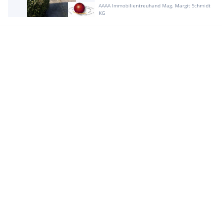
AAAA Immobilientreuhand Mag. Margit Schmidt
KG