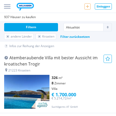
Einloggen
937 Häuser zu kaufen
Filtern
andere Länder
Kroatien
Filter zurücksetzen
Infos zur Reihung der Anzeigen
Atemberaubende Villa mit bester Aussicht im
kroatischen Trogir
21223 Kroatien
326
m²
8
Zimmer
Villa
€ 1.700.000
€ 5.214,72/m²
SuchAgents AT GmbH