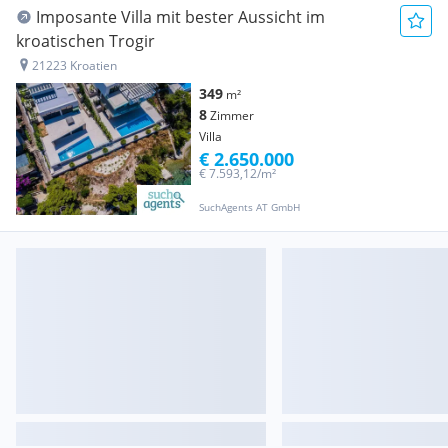
Imposante Villa mit bester Aussicht im
kroatischen Trogir
21223 Kroatien
349
m²
8
Zimmer
Villa
€ 2.650.000
€ 7.593,12/m²
SuchAgents AT GmbH