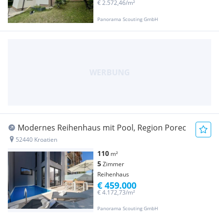
€ 2.572,46/m²
Panorama Scouting GmbH
Modernes Reihenhaus mit Pool, Region Porec
52440 Kroatien
110
m²
5
Zimmer
Reihenhaus
€ 459.000
€ 4.172,73/m²
Panorama Scouting GmbH