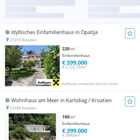
Idyllisches Einfamilienhaus in Opatija
21310 Kroatien
220
m²
Einfamilienhaus
€ 599.000
€ 2.722,73/m²
Raiffeisen Immobilien Kärnten GmbH
Wohnhaus am Meer in Karlobag / Kroatien
53288 Kroatien
100
m²
Einfamilienhaus
€ 399.000
€ 3990/m²