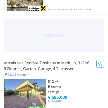
Raiffeisen Immobilien Kärnten GmbH
Attraktives Rendite-Zinshaus in Medulin, 312m²,
9 Zimmer, Garten, Garage, 4 Terrassen!
52203 Kroatien
312
m²
9
Zimmer
Sonstige
€ 585.000
€ 1875/m²