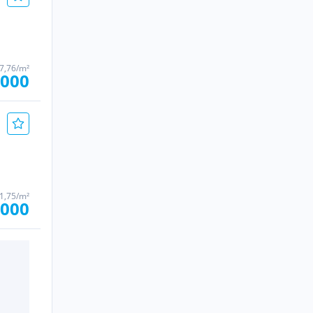
17,76/m²
.000
91,75/m²
.000