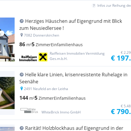
Infos zur Reihung d
Herziges Häuschen auf Eigengrund mit Blick
zum Neusiedlersee !
7082 Donnerskirchen
86
5
m²
Zimmer
Einfamilienhaus
€ 2.2
Raiffeisen Immobilien Vermittlung
€ 197
Ges.m.b.H.
Helle klare Linien, krisenresistente Ruhelage in
Seenähe
2491 Neufeld an der Leitha
144
5
m²
Zimmer
Einfamilienhaus
€ 5.4
€ 790
WhiteBrick Immo GmbH
Rarität! Holzblockhaus auf Eigengrund in der