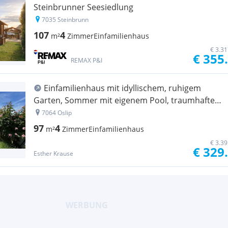
Steinbrunner Seesiedlung
7035 Steinbrunn
107
4
m²
Zimmer
Einfamilienhaus
€ 3.3
€ 355
REMAX P&I
Einfamilienhaus mit idyllischem, ruhigem
Garten, Sommer mit eigenem Pool, traumhaften
Rosen, Saunahäuschen
7064 Oslip
97
4
m²
Zimmer
Einfamilienhaus
€ 3.3
€ 329
Esther Krause