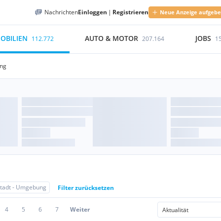
Nachrichten
Einloggen
|
Registrieren
Neue Anzeige aufgeb
OBILIEN
AUTO & MOTOR
JOBS
112.772
207.164
1
ung
stadt - Umgebung
Filter zurücksetzen
4
5
6
7
Weiter