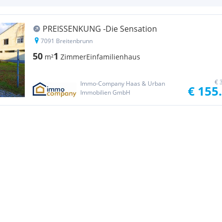
PREISSENKUNG -Die Sensation
7091 Breitenbrunn
50
1
m²
Zimmer
Einfamilienhaus
€ 
Immo-Company Haas & Urban
€ 155
Immobilien GmbH