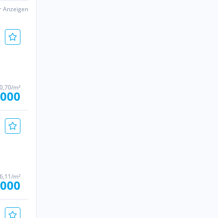
er Anzeigen
90,70/m²
.000
86,11/m²
.000