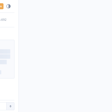
en
5.692