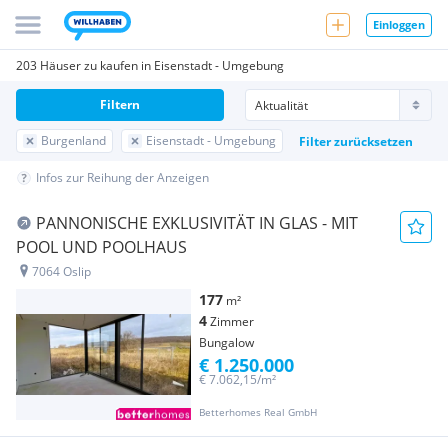
Einloggen
203 Häuser zu kaufen in Eisenstadt - Umgebung
Filtern
Burgenland
Eisenstadt - Umgebung
Filter zurücksetzen
Infos zur Reihung der Anzeigen
PANNONISCHE EXKLUSIVITÄT IN GLAS - MIT
POOL UND POOLHAUS
7064 Oslip
177
m²
4
Zimmer
Bungalow
€ 1.250.000
€ 7.062,15/m²
Betterhomes Real GmbH