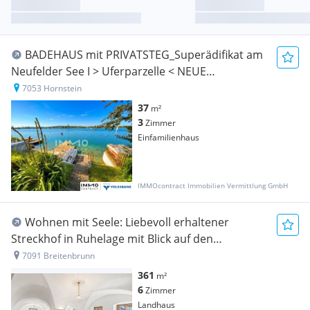
BADEHAUS mit PRIVATSTEG_Superädifikat am
Neufelder See I > Uferparzelle < NEUE
PREISGESTALTUNG!
7053 Hornstein
37
m²
3
Zimmer
Einfamilienhaus
IMMOcontract Immobilien Vermittlung GmbH
Wohnen mit Seele: Liebevoll erhaltener
Streckhof in Ruhelage mit Blick auf den
Neusiedler See
7091 Breitenbrunn
361
m²
6
Zimmer
Landhaus