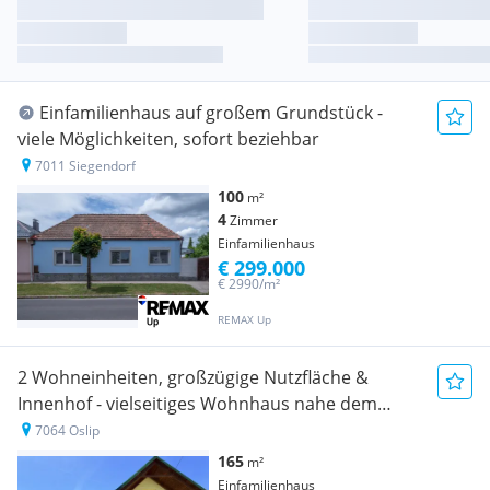
Einfamilienhaus auf großem Grundstück -
viele Möglichkeiten, sofort beziehbar
7011 Siegendorf
100
m²
4
Zimmer
Einfamilienhaus
€ 299.000
€ 2990/m²
REMAX Up
2 Wohneinheiten, großzügige Nutzfläche &
Innenhof - vielseitiges Wohnhaus nahe dem
Neusiedler See
7064 Oslip
165
m²
Einfamilienhaus