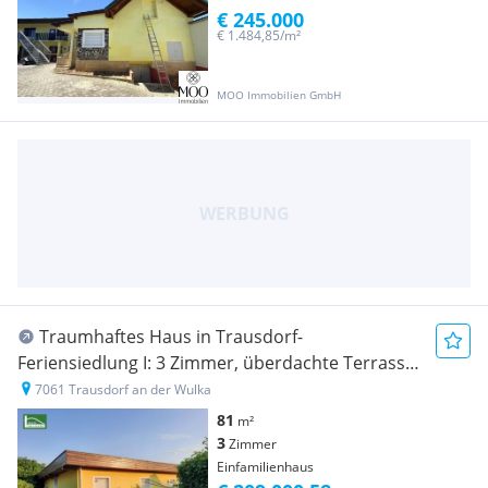
€ 245.000
€ 1.484,85/m²
MOO Immobilien GmbH
Traumhaftes Haus in Trausdorf-
Feriensiedlung I: 3 Zimmer, überdachte Terrasse,
Pool & Stellplätze für nur 209.000 EUR! - JETZT
7061 Trausdorf an der Wulka
ZUSCHLAGEN
81
m²
3
Zimmer
Einfamilienhaus