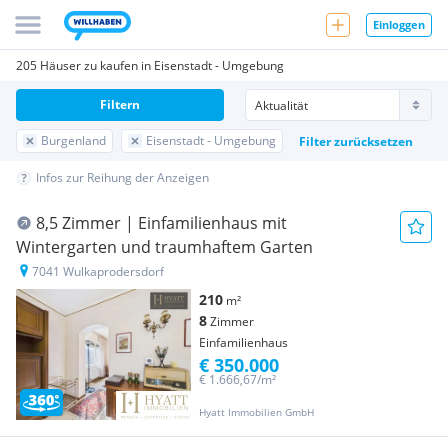
Einloggen
205 Häuser zu kaufen in Eisenstadt - Umgebung
Filtern
Burgenland
Eisenstadt - Umgebung
Filter zurücksetzen
Infos zur Reihung der Anzeigen
8,5 Zimmer | Einfamilienhaus mit
Wintergarten und traumhaftem Garten
7041 Wulkaprodersdorf
210
m²
8
Zimmer
Einfamilienhaus
€ 350.000
€ 1.666,67/m²
Hyatt Immobilien GmbH