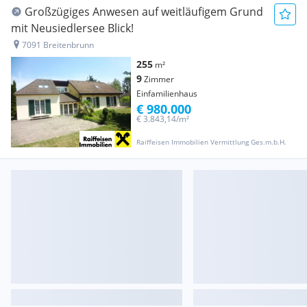
Großzügiges Anwesen auf weitläufigem Grund
mit Neusiedlersee Blick!
7091 Breitenbrunn
255
m²
9
Zimmer
Einfamilienhaus
€ 980.000
€ 3.843,14/m²
Raiffeisen Immobilien Vermittlung Ges.m.b.H.