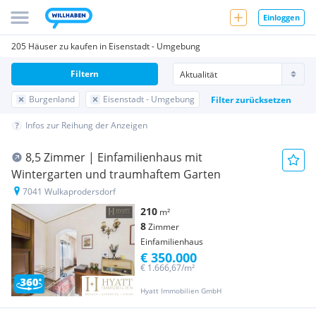
Einloggen
205 Häuser zu kaufen in Eisenstadt - Umgebung
Filtern
Burgenland
Eisenstadt - Umgebung
Filter zurücksetzen
Infos zur Reihung der Anzeigen
8,5 Zimmer | Einfamilienhaus mit
Wintergarten und traumhaftem Garten
7041 Wulkaprodersdorf
210
m²
8
Zimmer
Einfamilienhaus
€ 350.000
€ 1.666,67/m²
Hyatt Immobilien GmbH