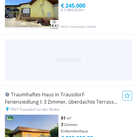
€ 245.000
€ 1.484,85/m²
MOO Immobilien GmbH
Traumhaftes Haus in Trausdorf-
Feriensiedlung I: 3 Zimmer, überdachte Terrasse,
Pool & Stellplätze für nur 209.000 EUR! - JETZT
7061 Trausdorf an der Wulka
ZUSCHLAGEN
81
m²
3
Zimmer
Einfamilienhaus