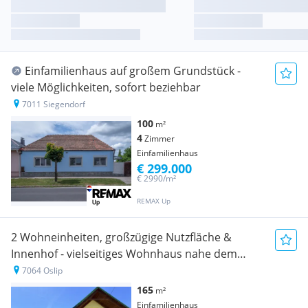
Einfamilienhaus auf großem Grundstück -
viele Möglichkeiten, sofort beziehbar
7011 Siegendorf
100
m²
4
Zimmer
Einfamilienhaus
€ 299.000
€ 2990/m²
REMAX Up
2 Wohneinheiten, großzügige Nutzfläche &
Innenhof - vielseitiges Wohnhaus nahe dem
Neusiedler See
7064 Oslip
165
m²
Einfamilienhaus