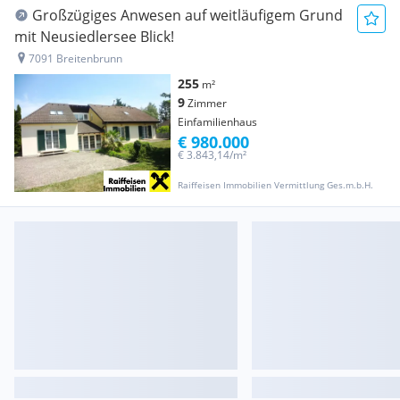
Großzügiges Anwesen auf weitläufigem Grund
mit Neusiedlersee Blick!
7091 Breitenbrunn
255
m²
9
Zimmer
Einfamilienhaus
€ 980.000
€ 3.843,14/m²
Raiffeisen Immobilien Vermittlung Ges.m.b.H.