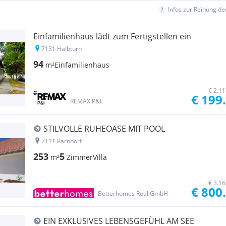
Infos zur Reihung d
Einfamilienhaus lädt zum Fertigstellen ein
7131 Halbturn
94
m²
Einfamilienhaus
€ 2.1
€ 199
REMAX P&I
STILVOLLE RUHEOASE MIT POOL
7111 Parndorf
253
5
m²
Zimmer
Villa
€ 3.1
€ 800
Betterhomes Real GmbH
EIN EXKLUSIVES LEBENSGEFÜHL AM SEE