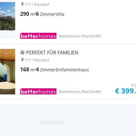
7111 Parndorf
290
6
m²
Zimmer
Villa
Betterhomes Real GmbH
PERFEKT FÜR FAMILIEN
7111 Parndorf
168
4
m²
Zimmer
Einfamilienhaus
€ 
€ 399
Betterhomes Real GmbH