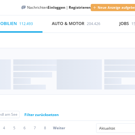
Nachrichten
Einloggen
|
Registrieren
Neue Anzeige aufgeb
OBILIEN
AUTO & MOTOR
JOBS
112.493
204.426
1
edl am See
Filter zurücksetzen
4
5
6
7
8
Weiter