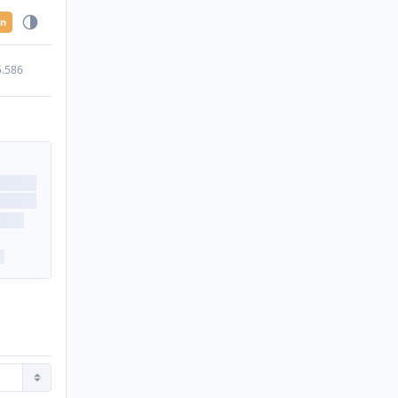
en
5.586