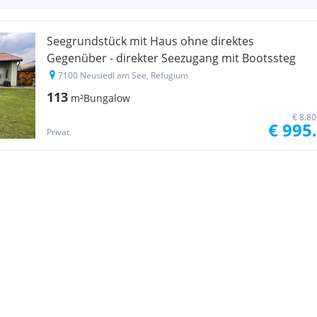
Seegrundstück mit Haus ohne direktes
Gegenüber - direkter Seezugang mit Bootssteg
7100 Neusiedl am See, Refugium
113
m²
Bungalow
€ 8.8
€ 995
Privat